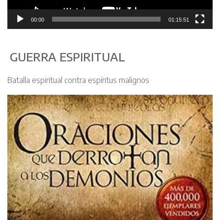
c
t
00:00
01:15:51
o
r
d
GUERRA ESPIRITUAL
e
v
Batalla espiritual contra espíritus malignos
í
d
e
o