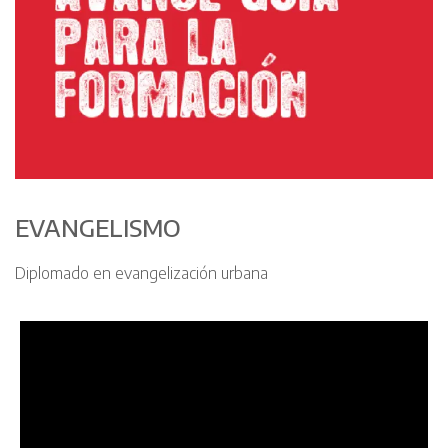
EVANGELISMO
Diplomado en evangelización urbana
R
e
p
r
o