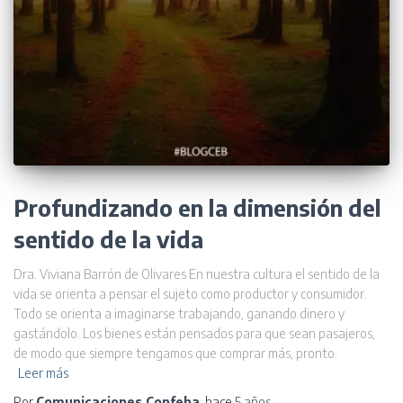
Profundizando en la dimensión del
sentido de la vida
Dra. Viviana Barrón de Olivares En nuestra cultura el sentido de la
vida se orienta a pensar el sujeto como productor y consumidor.
Todo se orienta a imaginarse trabajando, ganando dinero y
gastándolo. Los bienes están pensados para que sean pasajeros,
de modo que siempre tengamos que comprar más, pronto.
Leer más
Por
Comunicaciones Confeba
, hace
5 años