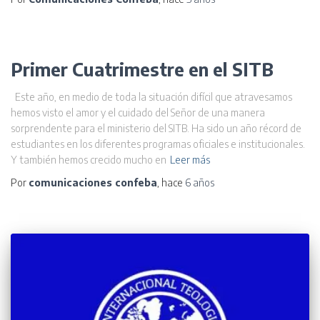
Primer Cuatrimestre en el SITB
Este año, en medio de toda la situación difícil que atravesamos
hemos visto el amor y el cuidado del Señor de una manera
sorprendente para el ministerio del SITB. Ha sido un año récord de
estudiantes en los diferentes programas oficiales e institucionales.
Y también hemos crecido mucho en
Leer más
Por
comunicaciones confeba
, hace
6 años