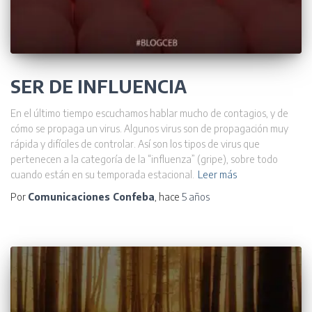
SER DE INFLUENCIA
En el último tiempo escuchamos hablar mucho de contagios, y de
cómo se propaga un virus. Algunos virus son de propagación muy
rápida y difíciles de controlar. Así son los tipos de virus que
pertenecen a la categoría de la “influenza” (gripe), sobre todo
cuando están en su temporada estacional.
Leer más
Por
Comunicaciones Confeba
, hace
5 años