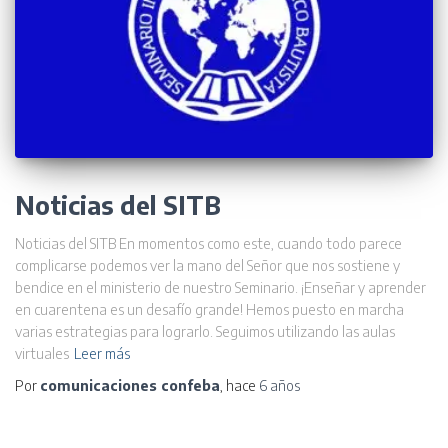
Noticias del SITB
Noticias del SITB En momentos como este, cuando todo parece
complicarse podemos ver la mano del Señor que nos sostiene y
bendice en el ministerio de nuestro Seminario. ¡Enseñar y aprender
en cuarentena es un desafío grande! Hemos puesto en marcha
varias estrategias para lograrlo. Seguimos utilizando las aulas
virtuales
Leer más
Por
comunicaciones confeba
, hace
6 años